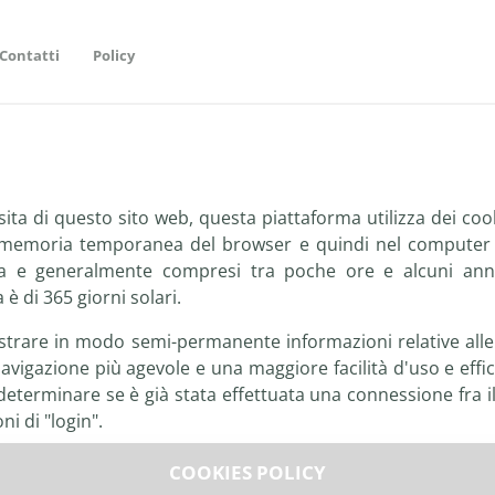
Contatti
Policy
isita di questo sito web, questa piattaforma utilizza dei cooki
a memoria temporanea del browser e quindi nel computer d
enza e generalmente compresi tra poche ore e alcuni anni
è di 365 giorni solari.
istrare in modo semi-permanente informazioni relative alle p
 navigazione più agevole e una maggiore facilità d'uso e effic
eterminare se è già stata effettuata una connessione fra il 
i di "login".
Tipologie di Cooki
COOKIES POLICY