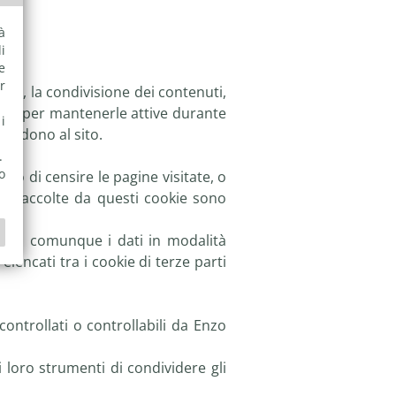
à
i
e
r
ne, la condivisione dei contenuti,
to e per mantenerle attive durante
i
ccedono al sito.
.
o
no di censire le pagine visitate, o
ioni raccolte da questi cookie sono
attano comunque i dati in modalità
encati tra i cookie di terze parti
ontrollati o controllabili da Enzo
 loro strumenti di condividere gli