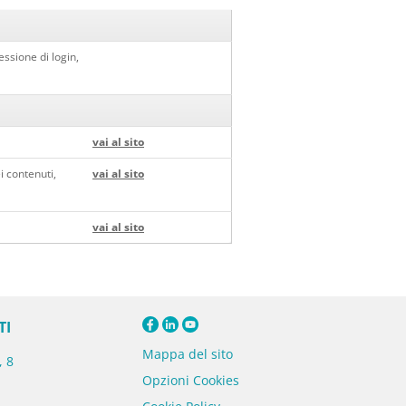
ssione di login,
vai al sito
i contenuti,
vai al sito
vai al sito
TI
Mappa del sito
, 8
Opzioni Cookies