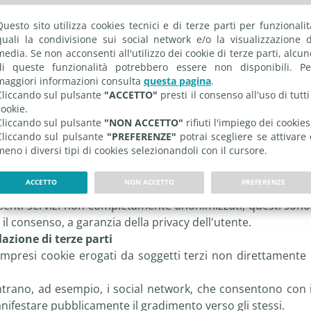
Questo sito utilizza cookies tecnici e di terze parti per funzionalit
ipologie di cookie:
quali la condivisione sui social network e/o la visualizzazione d
media. Se non acconsenti all'utilizzo dei cookie di terze parti, alcun
di queste funzionalità potrebbero essere non disponibili. Pe
unzionamento del sito. Consentono la navigazione delle pagi
maggiori informazioni consulta
questa pagina
.
enziali di accesso per rendere più rapido l'ingresso nel si
Cliccando sul pulsante
"ACCETTO"
presti il consenso all'uso di tutti 
cookie non potremmo fornire i servizi per i quali gli utenti a
cookie.
onali
Cliccando sul pulsante
"NON ACCETTO"
rifiuti l'impiego dei cookies
Cliccando sul pulsante
"PREFERENZE"
potrai scegliere se attivare 
e modo i visitatori utilizzano il sito. Ad esempio, consento
meno i diversi tipi di cookies selezionandoli con il cursore.
sitatori e la modalità di arrivo sul sito. Tutte le informaz
ti personali dell'utente.
ACCETTO
NON ACCETTO
PREFERENZE
bile che il sito implementi servizi di terze parti, che tr
nti servizi non completamente anonimizzati, questi sono el
 il consenso, a garanzia della privacy dell'utente.
lazione di terze parti
mpresi cookie erogati da soggetti terzi non direttamente c
entrano, ad esempio, i social network, che consentono con i
manifestare pubblicamente il gradimento verso gli stessi.